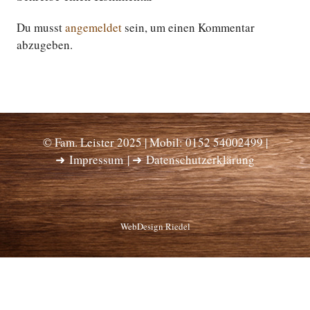
Du musst
angemeldet
sein, um einen Kommentar
abzugeben.
© Fam. Leister 2025 | Mobil: 0152 54002499 |
➜
Impressum
| ➜
Datenschutzerklärung
WebDesign Riedel